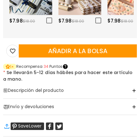
$7.98
$7.98
$7.98
$18.00
$18.00
$18.00
AÑADIR A LA BOLSA
Recompensa
34
Puntos
1
×
*
Se llevarán
5-12 días hábiles para hacer este artículo
a mano.
Descripción del producto
Código de artículo
:
DRAK0331
Envío y devoluciones
·
Envío Gratis
SaveLower
Envío Estándar
:
9-18
Días Laborables
$13.99 (Pedidos < $69.00)
Gratis (Pedidos > $69.00)