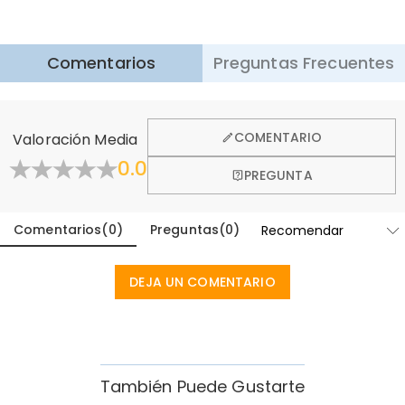
Envío Express
:
5-8
Días Laborables
$25.99 (Pedidos < $169.00)
Gratis (Pedidos > $169.00)
Saber más
Comentarios
Preguntas Frecuentes
·
Devolución de 60 Días
Queremos que se sienta cómodo y confiado al comprar,
por eso ofrecemos una política de devolución de 60 días.
COMENTARIO
Valoración Media
Aprender Más
0.0
PREGUNTA
Comentarios
(
0
)
Preguntas
(
0
)
DEJA UN COMENTARIO
También Puede Gustarte