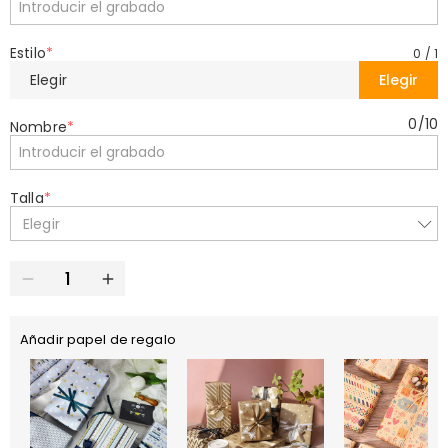
Estilo
*
0
/
1
Elegir
Elegir
0
/
10
Nombre
*
Talla
*
Elegir
Añadir papel de regalo