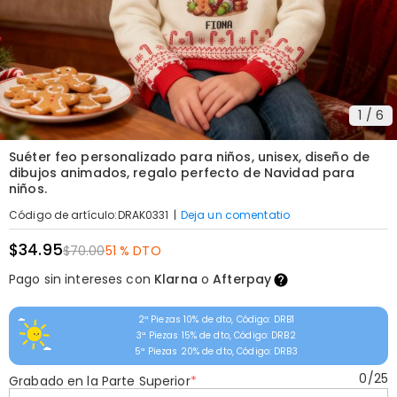
1
/
6
Suéter feo personalizado para niños, unisex, diseño de
dibujos animados, regalo perfecto de Navidad para
niños.
|
Deja un comentatio
Código de artículo
:
DRAK0331
$34.95
$70.00
51 % DTO
Pago sin intereses con
Klarna
o
Afterpay
2ª Piezas 10% de dto, Código: DRB1
3ª Piezas 15% de dto, Código: DRB2
5ª Piezas 20% de dto, Código: DRB3
0
/
25
Grabado en la Parte Superior
*