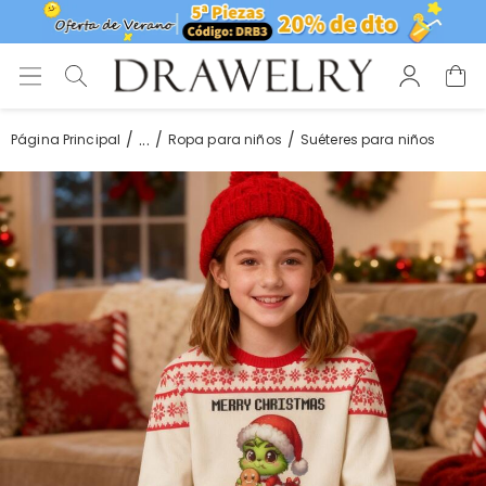
...
Página Principal
Ropa para niños
Suéteres para niños