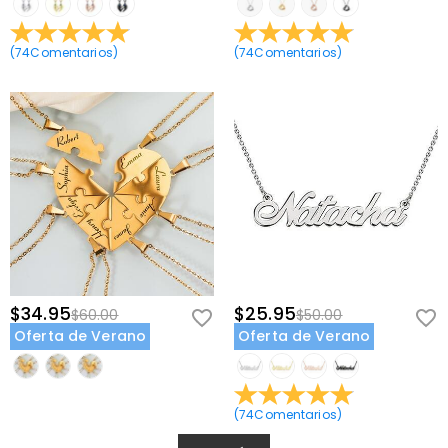
(
74
Comentarios
)
(
74
Comentarios
)
$34.95
$25.95
$60.00
$50.00
Oferta de Verano
Oferta de Verano
(
74
Comentarios
)