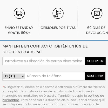
ENVÍO ESTÁNDAR 
OPINIONES POSITIVAS
60 DÍAS DE 
GRATIS 69€+
DEVOLUCIÓN
MANTENTE EN CONTACTO ¡OBTÉN UN 10% DE
DESCUENTO AHORA!
SUSCRIBIR
SUSCRIBIR
*
Al ingresar su dirección de correo electrónico o número de teléfono
y completar las instrucciones de registro, usted acepta recibir
mensajes de marketing de Drawelry. También acepta la
política de
privacidad
. Para cancelar su suscripción, puede usar el enlace que
se incluye en cada mensaje o contactar con nuestro equipo de