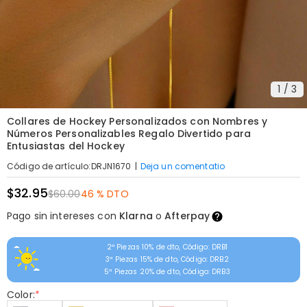
1
/
3
Collares de Hockey Personalizados con Nombres y
Números Personalizables Regalo Divertido para
Entusiastas del Hockey
|
Deja un comentatio
Código de artículo
:
DRJN1670
$32.95
$60.00
46 % DTO
Pago sin intereses con
Klarna
o
Afterpay
2ª Piezas 10% de dto, Código: DRB1
3ª Piezas 15% de dto, Código: DRB2
5ª Piezas 20% de dto, Código: DRB3
Color:
*