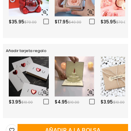
$35.95
$17.95
$35.95
$70.00
$40.00
$70.00
Añadir tarjeta regalo
$3.95
$4.95
$3.95
$10.00
$10.00
$10.00
AÑADIR A LA BOLSA