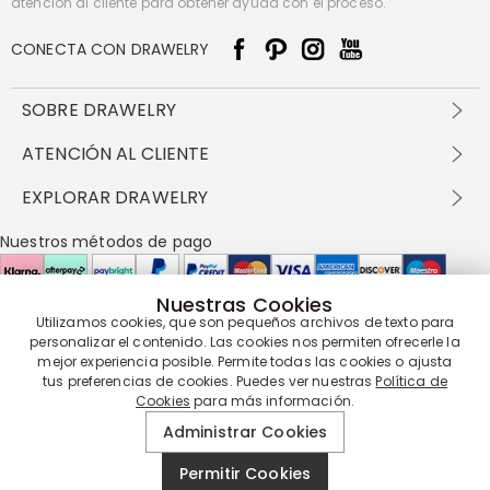
atención al cliente para obtener ayuda con el proceso.
CONECTA CON DRAWELRY
SOBRE DRAWELRY
Sobre nosotros
ATENCIÓN AL CLIENTE
Contacta con nosotros
Envío y entrega
EXPLORAR DRAWELRY
política de privacidad
Métodos de pago
Términos y condiciones
Drawelry Prime
Nuestros métodos de pago
Devolución en 60 días
Preguntas frecuentes
Programa de Recompensas
Cómo cuidar
Política de cookies
Nuestras Cookies
Utilizamos cookies, que son pequeños archivos de texto para
Nuestros socios de entrega
personalizar el contenido. Las cookies nos permiten ofrecerle la
mejor experiencia posible. Permite todas las cookies o ajusta
tus preferencias de cookies. Puedes ver nuestras
Política de
Cookies
para más información.
Nuestra garantía de servicio
Administrar Cookies
Permitir Cookies