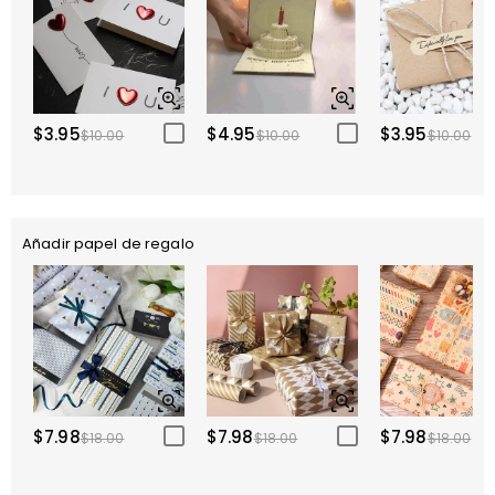
$3.95
$4.95
$3.95
$10.00
$10.00
$10.00
Añadir papel de regalo
$7.98
$7.98
$7.98
$18.00
$18.00
$18.00