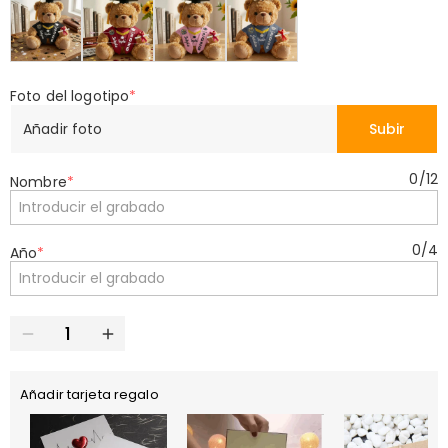
Foto del logotipo
*
Añadir foto
Subir
0
/
12
Nombre
*
0
/
4
Año
*
Añadir tarjeta regalo