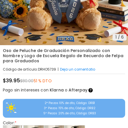
1
/
6
Oso de Peluche de Graduación Personalizado con
Nombre y Logo de Escuela Regalo de Recuerdo de Felpa
para Graduados
|
Deja un comentatio
Código de artículo
:
DRHO5739
$39.95
$80.00
51 % DTO
Pago sin intereses con
Klarna
o
Afterpay
2ª Piezas 10% de dto, Código: DRB1
3ª Piezas 15% de dto, Código: DRB2
5ª Piezas 20% de dto, Código: DRB3
Color:
*