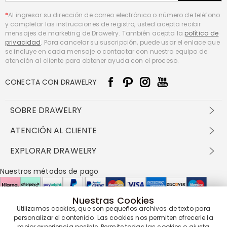
*
Al ingresar su dirección de correo electrónico o número de teléfono
y completar las instrucciones de registro, usted acepta recibir
mensajes de marketing de Drawelry. También acepta la
política de
privacidad
. Para cancelar su suscripción, puede usar el enlace que
se incluye en cada mensaje o contactar con nuestro equipo de
atención al cliente para obtener ayuda con el proceso.
CONECTA CON DRAWELRY
SOBRE DRAWELRY
Sobre nosotros
ATENCIÓN AL CLIENTE
Contacta con nosotros
Envío y entrega
EXPLORAR DRAWELRY
política de privacidad
Métodos de pago
Términos y condiciones
Drawelry Prime
Nuestros métodos de pago
Devolución en 60 días
Preguntas frecuentes
Programa de Recompensas
Cómo cuidar
Política de cookies
Nuestras Cookies
Utilizamos cookies, que son pequeños archivos de texto para
Nuestros socios de entrega
personalizar el contenido. Las cookies nos permiten ofrecerle la
mejor experiencia posible. Permite todas las cookies o ajusta