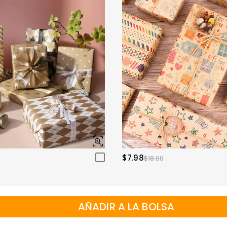
$7.98
$18.00
AÑADIR A LA BOLSA