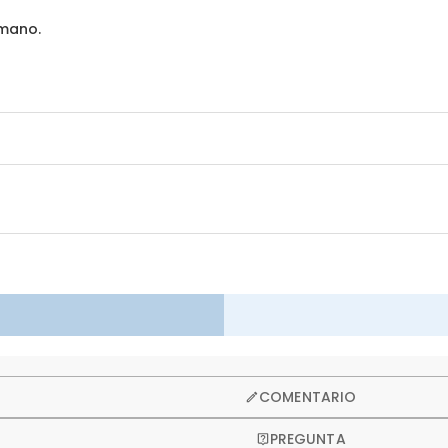
 mano.
so ofrecemos una política de devolución de 60 días.
COMENTARIO
PREGUNTA