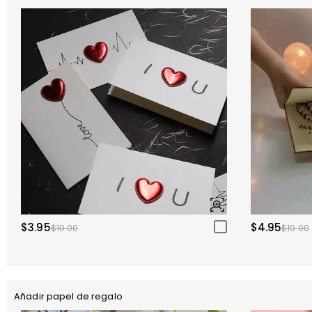
$3.95
$4.95
$10.00
$10.00
Añadir papel de regalo