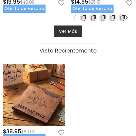
$19.95
$14.95
$40.00
$25.15
Oferta de Verano
Oferta de Verano
Ver Más
Visto Recientemente
$38.95
$80.00