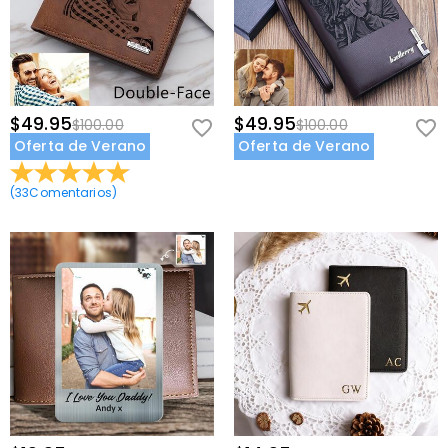
$49.95
$49.95
$100.00
$100.00
Oferta de Verano
Oferta de Verano
(
33
Comentarios
)