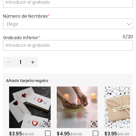
Número de Nombres
*
Elegir
0
/
20
Grabado Inferior
*
Añadir tarjeta regalo
$3.95
$4.95
$3.95
$10.00
$10.00
$10.00