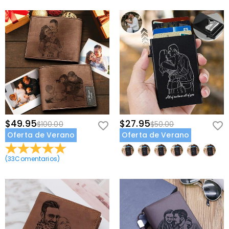
$49.95
$27.95
$100.00
$50.00
Oferta de Verano
Oferta de Verano
(
33
Comentarios
)