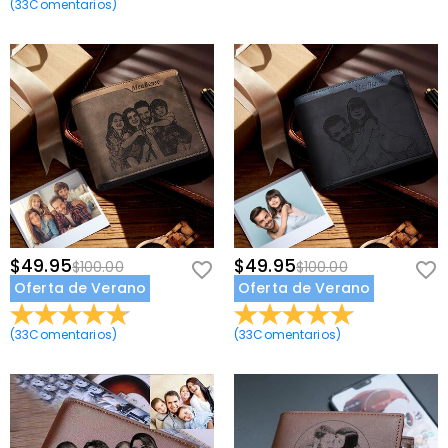
(
33
Comentarios
)
$49.95
$49.95
$100.00
$100.00
Oferta de Verano
Oferta de Verano
(
33
Comentarios
)
(
33
Comentarios
)