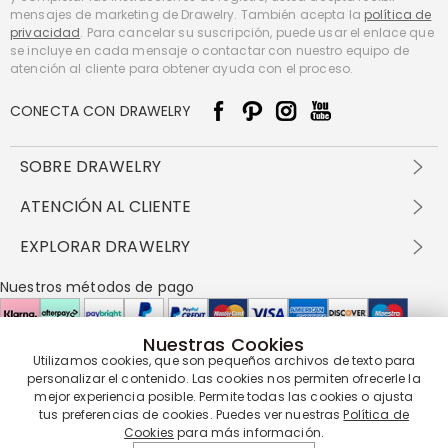
mensajes de marketing de Drawelry. También acepta la
política de
privacidad
. Para cancelar su suscripción, puede usar el enlace que
se incluye en cada mensaje o contactar con nuestro equipo de
atención al cliente para obtener ayuda con el proceso.
CONECTA CON DRAWELRY
SOBRE DRAWELRY
Sobre nosotros
ATENCIÓN AL CLIENTE
Contacta con nosotros
Envío y entrega
EXPLORAR DRAWELRY
política de privacidad
Métodos de pago
Términos y condiciones
Drawelry Prime
Nuestros métodos de pago
Devolución en 60 días
Preguntas frecuentes
Programa de Recompensas
Cómo cuidar
Política de cookies
Nuestras Cookies
Utilizamos cookies, que son pequeños archivos de texto para
Nuestros socios de entrega
personalizar el contenido. Las cookies nos permiten ofrecerle la
mejor experiencia posible. Permite todas las cookies o ajusta
tus preferencias de cookies. Puedes ver nuestras
Política de
Cookies
para más información.
Nuestra garantía de servicio