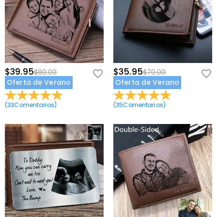
$39.95
$35.95
$80.00
$70.00
Oferta de Verano
Oferta de Verano
(
33
Comentarios
)
(
35
Comentarios
)