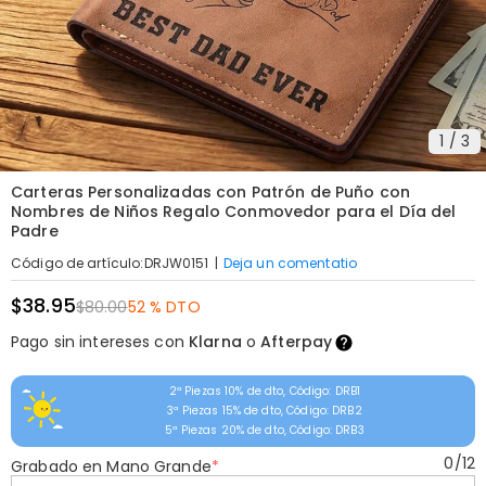
1
/
3
Carteras Personalizadas con Patrón de Puño con
Nombres de Niños Regalo Conmovedor para el Día del
Padre
|
Deja un comentatio
Código de artículo
:
DRJW0151
$38.95
$80.00
52 % DTO
Pago sin intereses con
Klarna
o
Afterpay
2ª Piezas 10% de dto, Código: DRB1
3ª Piezas 15% de dto, Código: DRB2
5ª Piezas 20% de dto, Código: DRB3
0
/
12
Grabado en Mano Grande
*