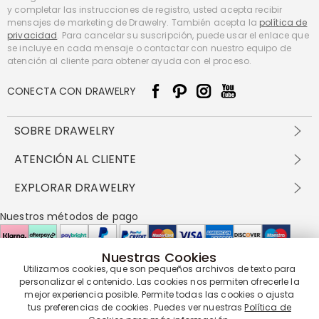
y completar las instrucciones de registro, usted acepta recibir
mensajes de marketing de Drawelry. También acepta la
política de
privacidad
. Para cancelar su suscripción, puede usar el enlace que
se incluye en cada mensaje o contactar con nuestro equipo de
atención al cliente para obtener ayuda con el proceso.
CONECTA CON DRAWELRY
SOBRE DRAWELRY
Sobre nosotros
ATENCIÓN AL CLIENTE
Contacta con nosotros
Envío y entrega
EXPLORAR DRAWELRY
política de privacidad
Métodos de pago
Términos y condiciones
Drawelry Prime
Nuestros métodos de pago
Devolución en 60 días
Preguntas frecuentes
Programa de Recompensas
Cómo cuidar
Política de cookies
Nuestras Cookies
Utilizamos cookies, que son pequeños archivos de texto para
Nuestros socios de entrega
personalizar el contenido. Las cookies nos permiten ofrecerle la
mejor experiencia posible. Permite todas las cookies o ajusta
tus preferencias de cookies. Puedes ver nuestras
Política de