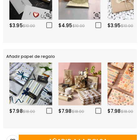
$3.95
$4.95
$3.95
$10.00
$10.00
$10.00
Añadir papel de regalo
$7.98
$7.98
$7.98
$18.00
$18.00
$18.00