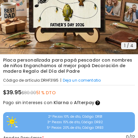
1
/
4
Placa personalizada para papá pescador con nombres
de niños Enganchamos al mejor papá Decoración de
madera Regalo del Día del Padre
|
Deja un comentatio
Código de artículo
:
DRHF3195
$39.95
$80.00
51 % DTO
Pago sin intereses con
Klarna
o
Afterpay
2ª Piezas 10% de dto, Código: DRB1
3ª Piezas 15% de dto, Código: DRB2
5ª Piezas 20% de dto, Código: DRB3
0
/
12