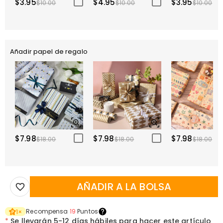
$3.95
$4.95
$3.95
$10.00
$10.00
$10.00
Añadir papel de regalo
$7.98
$7.98
$7.98
$18.00
$18.00
$18.00
AÑADIR A LA BOLSA
Recompensa
19
Puntos
1
×
*
Se llevarán
5-12 días hábiles para hacer este artículo