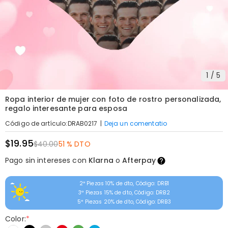
1
/
5
Ropa interior de mujer con foto de rostro personalizada,
regalo interesante para esposa
|
Deja un comentatio
Código de artículo
:
DRAB0217
$19.95
$40.00
51 % DTO
Pago sin intereses con
Klarna
o
Afterpay
2ª Piezas 10% de dto, Código: DRB1
3ª Piezas 15% de dto, Código: DRB2
5ª Piezas 20% de dto, Código: DRB3
Color:
*