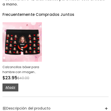
a mano.
Frecuentemente Comprados Juntos
Calzoncillos bóxer para
hombre con imagen
personalizada y
$23.95
$40.00
estampado de corazón,
regalo creativo para
Añadir
marido
Descripción del producto