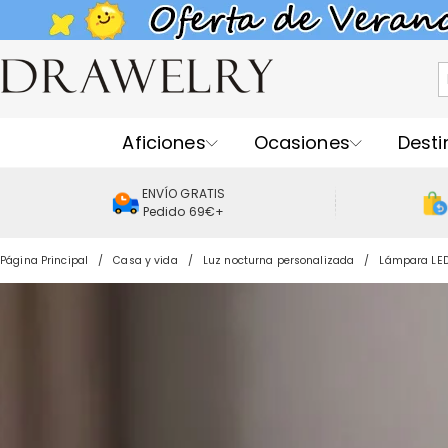
Aficiones
Ocasiones
Desti
ENVÍO GRATIS
Pedido 69€+
Página Principal
Casa y vida
Luz nocturna personalizada
Lámpara LED 