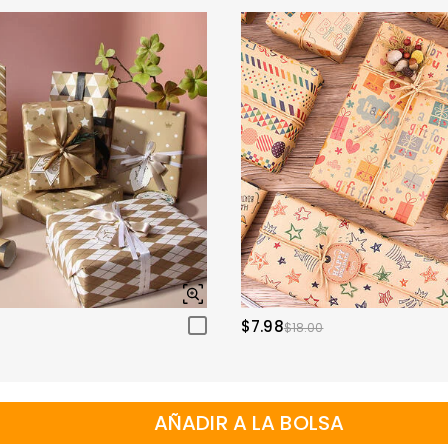
$7.98
$18.00
AÑADIR A LA BOLSA