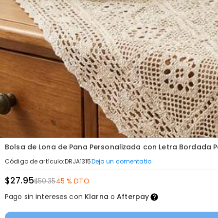
Bolsa de Lona de Pana Personalizada con Letra Bordada
Deja un comentatio
Código de artículo
:
DRJA1315
$27.95
$50.35
45 % DTO
Pago sin intereses con
Klarna
o
Afterpay