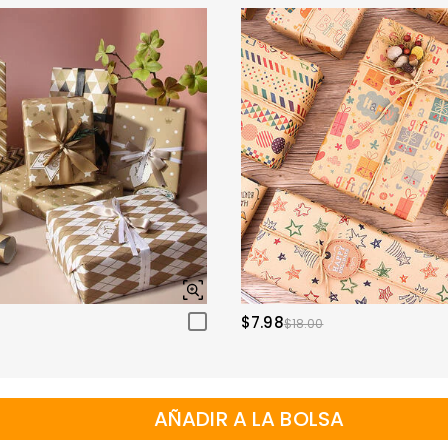
$7.98
$18.00
AÑADIR A LA BOLSA