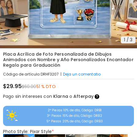
1
/
3
Placa Acrílica de Foto Personalizada de Dibujos
Animados con Nombre y Año Personalizados Encantador
Regalo para Graduación
|
Deja un comentatio
Código de artículo
:
DRHF3207
$29.95
$60.00
51 % DTO
Pago sin intereses con
Klarna
o
Afterpay
2ª Piezas 10% de dto, Código: DRB1
3ª Piezas 15% de dto, Código: DRB2
5ª Piezas 20% de dto, Código: DRB3
Photo Style: Pixar Style
*