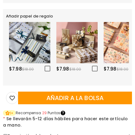
Añadir papel de regalo
$7.98
$7.98
$7.98
$18.00
$18.00
$18.00
AÑADIR A LA BOLSA
Recompensa
29
Puntos
1
×
*
Se llevarán
5-12 días hábiles para hacer este artículo
a mano.