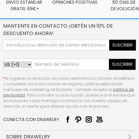
ENVÍO ESTÁNDAR 
OPINIONES POSITIVAS
60 DÍAS DE 
GRATIS 69€+
DEVOLUCIÓN
MANTENTE EN CONTACTO ¡OBTÉN UN 10% DE
DESCUENTO AHORA!
SUSCRIBIR
SUSCRIBIR
*
Al ingresar su dirección de correo electrónico o número de teléfono
y completar las instrucciones de registro, usted acepta recibir
mensajes de marketing de Drawelry. También acepta la
política de
privacidad
. Para cancelar su suscripción, puede usar el enlace que
se incluye en cada mensaje o contactar con nuestro equipo de
atención al cliente para obtener ayuda con el proceso.
CONECTA CON DRAWELRY
SOBRE DRAWELRY