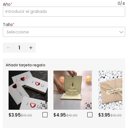
0
/
4
Año
*
Talla
*
Seleccione
Añadir tarjeta regalo
$3.95
$4.95
$3.95
$10.00
$10.00
$10.00