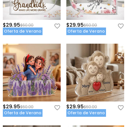
consulte nuestra
60 Días de Devolución
.
mientras dan sus primeros pasos hacia una brillante carrera
profesional.
¡Sorprende al graduado que ha pasado años reescribiendo su
futuro y personaliza su placa de acrílico de graduación estilo
$29.95
$29.95
$60.00
$60.00
coleccionable premium hoy!
Oferta de Verano
Oferta de Verano
$29.95
$29.95
$60.00
$60.00
Oferta de Verano
Oferta de Verano