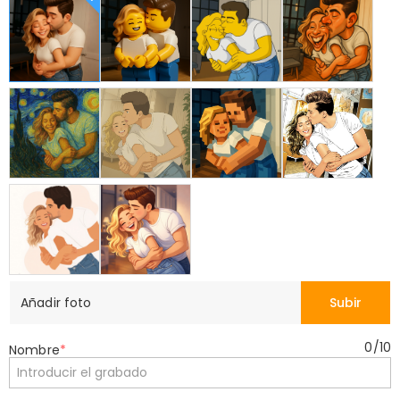
Añadir foto
Subir
0
/
10
Nombre
*