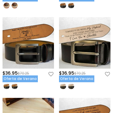
vintage diseñada para soportar los rigores de la vida ocupada de
un padre mientras luce sofisticada en cualquier entorno.
Marca Interior Secreta: Mantiene su gráfico de "equipo" más
sentimental discreto y profesional, reservado solo para sus ojos
durante los momentos tranquilos de su día.
Dale el regalo que lo apoya tanto como él te apoya a ti—
personaliza su cinturón de choque de puños familiar ahora.
$36.95
$36.95
$70.25
$70.25
Oferta de Verano
Oferta de Verano