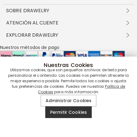
SOBRE DRAWELRY
Sobre nosotros
ATENCIÓN AL CLIENTE
Contacta con nosotros
Envío y entrega
EXPLORAR DRAWELRY
política de privacidad
Métodos de pago
Términos y condiciones
Drawelry Prime
Nuestros métodos de pago
Devolución en 60 días
Preguntas frecuentes
Programa de Recompensas
Cómo cuidar
Política de cookies
Nuestras Cookies
Utilizamos cookies, que son pequeños archivos de texto para
Nuestros socios de entrega
personalizar el contenido. Las cookies nos permiten ofrecerle la
mejor experiencia posible. Permite todas las cookies o ajusta
tus preferencias de cookies. Puedes ver nuestras
Política de
Cookies
para más información.
Nuestra garantía de servicio
Administrar Cookies
Permitir Cookies
© 2019 - 2026
Drawelry
Reservados todos los derechos.