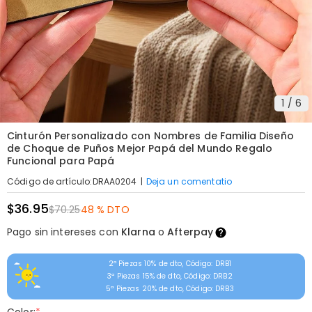
1
/
6
Cinturón Personalizado con Nombres de Familia Diseño
de Choque de Puños Mejor Papá del Mundo Regalo
Funcional para Papá
|
Deja un comentatio
Código de artículo
:
DRAA0204
$36.95
$70.25
48 % DTO
Pago sin intereses con
Klarna
o
Afterpay
2ª Piezas 10% de dto, Código: DRB1
3ª Piezas 15% de dto, Código: DRB2
5ª Piezas 20% de dto, Código: DRB3