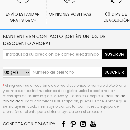
ENVÍO ESTÁNDAR 
OPINIONES POSITIVAS
60 DÍAS DE 
GRATIS 69€+
DEVOLUCIÓN
MANTENTE EN CONTACTO ¡OBTÉN UN 10% DE
DESCUENTO AHORA!
SUSCRIBIR
SUSCRIBIR
*
Al ingresar su dirección de correo electrónico o número de teléfono
y completar las instrucciones de registro, usted acepta recibir
mensajes de marketing de Drawelry. También acepta la
política de
privacidad
. Para cancelar su suscripción, puede usar el enlace que
se incluye en cada mensaje o contactar con nuestro equipo de
atención al cliente para obtener ayuda con el proceso.
CONECTA CON DRAWELRY