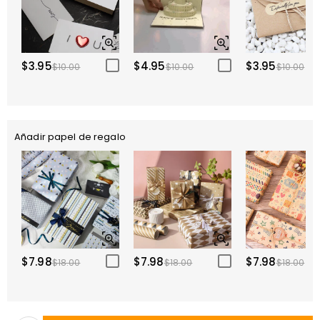
$3.95
$4.95
$3.95
$10.00
$10.00
$10.00
Añadir papel de regalo
$7.98
$7.98
$7.98
$18.00
$18.00
$18.00