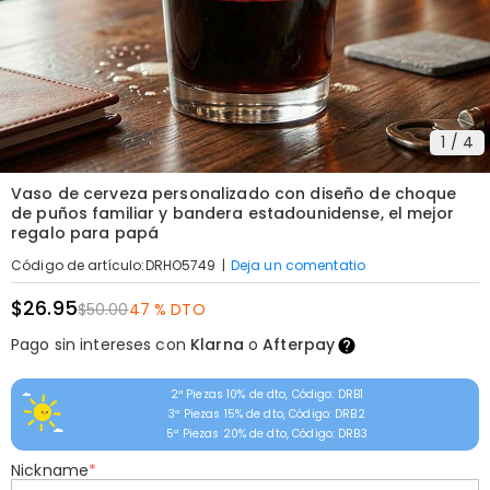
1
/
4
Vaso de cerveza personalizado con diseño de choque
de puños familiar y bandera estadounidense, el mejor
regalo para papá
|
Deja un comentatio
Código de artículo
:
DRHO5749
$26.95
$50.00
47 % DTO
Pago sin intereses con
Klarna
o
Afterpay
2ª Piezas 10% de dto, Código: DRB1
3ª Piezas 15% de dto, Código: DRB2
5ª Piezas 20% de dto, Código: DRB3
Nickname
*