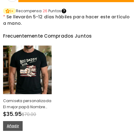
Recompensa
26
Puntos
1
×
*
Se llevarán
5-12 días hábiles para hacer este artículo
a mano.
Frecuentemente Comprados Juntos
Camiseta personalizada
El mejor papá Nombre
personalizado del niño
$35.95
$70.00
Diseño de choque de
puño Regalo perfecto
Añadir
para el Día del Padre