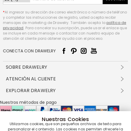
*
Al ingresar su dirección de correo electrónico o número de teléfono
y completar las instrucciones de registro, usted acepta recibir
mensajes de marketing de Drawelry. También acepta la
política de
privacidad
. Para cancelar su suscripción, puede usar el enlace que
se incluye en cada mensaje o contactar con nuestro equipo de
atención al cliente para obtener ayuda con el proceso.
CONECTA CON DRAWELRY
SOBRE DRAWELRY
Sobre nosotros
ATENCIÓN AL CLIENTE
Contacta con nosotros
Envío y entrega
EXPLORAR DRAWELRY
política de privacidad
Métodos de pago
Términos y condiciones
Drawelry Prime
Nuestros métodos de pago
Devolución en 60 días
Preguntas frecuentes
Programa de Recompensas
Cómo cuidar
Política de cookies
Nuestras Cookies
Utilizamos cookies, que son pequeños archivos de texto para
personalizar el contenido. Las cookies nos permiten ofrecerle la
Nuestros socios de entrega