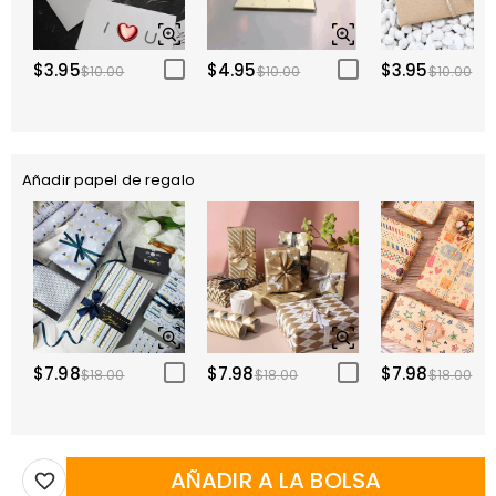
$3.95
$4.95
$3.95
$10.00
$10.00
$10.00
Añadir papel de regalo
$7.98
$7.98
$7.98
$18.00
$18.00
$18.00
AÑADIR A LA BOLSA