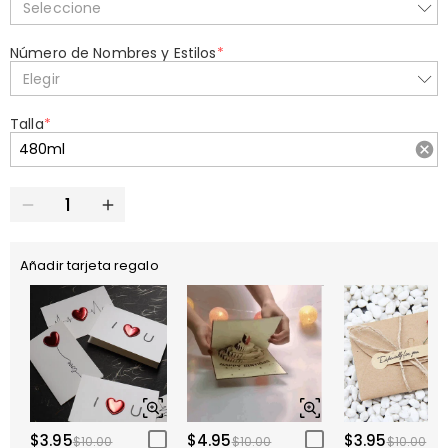
Seleccione
Número de Nombres y Estilos
*
Elegir
Talla
*
Añadir tarjeta regalo
$3.95
$4.95
$3.95
$10.00
$10.00
$10.00