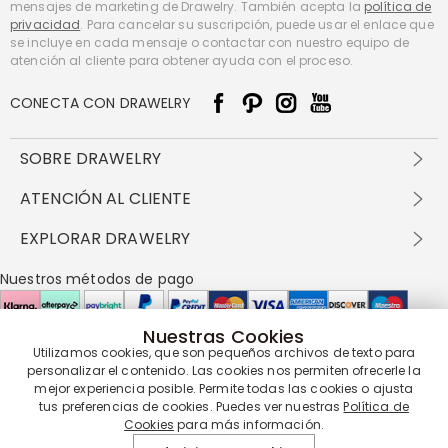
mensajes de marketing de Drawelry. También acepta la
política de
privacidad
. Para cancelar su suscripción, puede usar el enlace que
se incluye en cada mensaje o contactar con nuestro equipo de
atención al cliente para obtener ayuda con el proceso.
CONECTA CON DRAWELRY
SOBRE DRAWELRY
Sobre nosotros
ATENCIÓN AL CLIENTE
Contacta con nosotros
Envío y entrega
EXPLORAR DRAWELRY
política de privacidad
Métodos de pago
Términos y condiciones
Drawelry Prime
Nuestros métodos de pago
Devolución en 60 días
Preguntas frecuentes
Programa de Recompensas
Cómo cuidar
Política de cookies
Nuestras Cookies
Utilizamos cookies, que son pequeños archivos de texto para
personalizar el contenido. Las cookies nos permiten ofrecerle la
Nuestros socios de entrega
mejor experiencia posible. Permite todas las cookies o ajusta
tus preferencias de cookies. Puedes ver nuestras
Política de
Cookies
para más información.
Nuestra garantía de servicio