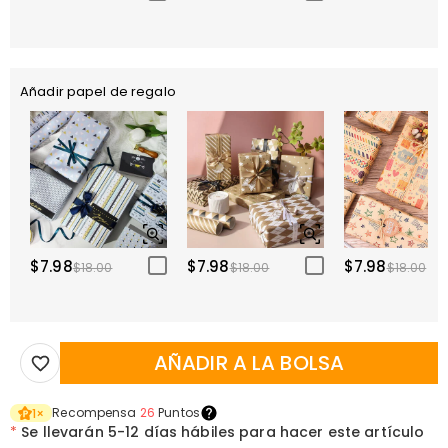
Añadir papel de regalo
$7.98
$7.98
$7.98
$18.00
$18.00
$18.00
AÑADIR A LA BOLSA
Recompensa
26
Puntos
1
×
*
Se llevarán
5-12 días hábiles para hacer este artículo