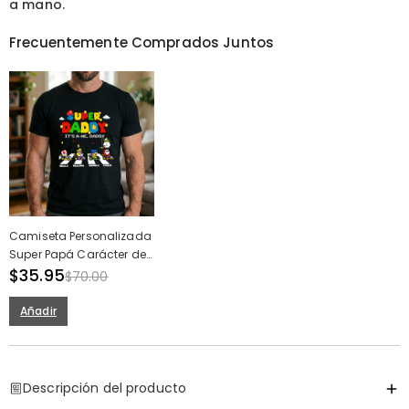
a mano.
Frecuentemente Comprados Juntos
Camiseta Personalizada
Super Papá Carácter de
Dibujos Animados
$35.95
$70.00
Opcional Nombre
Personalizado Diseño
Añadir
Divertido Regalo del Día
del Padre
Descripción del producto