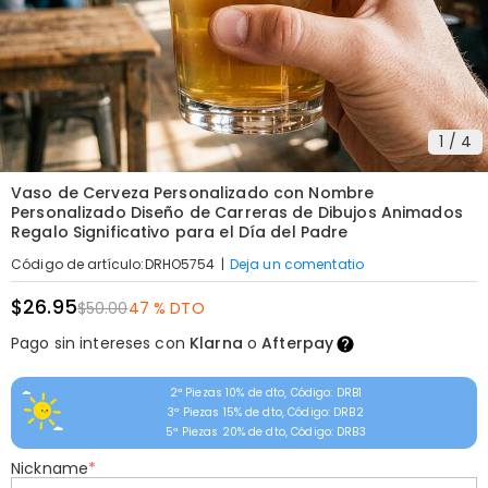
1
/
4
Vaso de Cerveza Personalizado con Nombre
Personalizado Diseño de Carreras de Dibujos Animados
Regalo Significativo para el Día del Padre
|
Deja un comentatio
Código de artículo
:
DRHO5754
$26.95
$50.00
47 % DTO
Pago sin intereses con
Klarna
o
Afterpay
2ª Piezas 10% de dto, Código: DRB1
3ª Piezas 15% de dto, Código: DRB2
5ª Piezas 20% de dto, Código: DRB3
Nickname
*