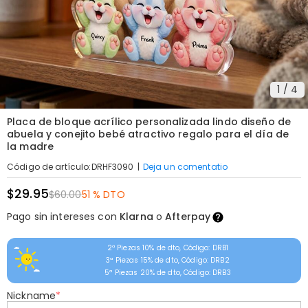
1
/
4
Placa de bloque acrílico personalizada lindo diseño de
abuela y conejito bebé atractivo regalo para el día de
la madre
|
Deja un comentatio
Código de artículo
:
DRHF3090
$29.95
$60.00
51 % DTO
Pago sin intereses con
Klarna
o
Afterpay
2ª Piezas 10% de dto, Código: DRB1
3ª Piezas 15% de dto, Código: DRB2
5ª Piezas 20% de dto, Código: DRB3
Nickname
*