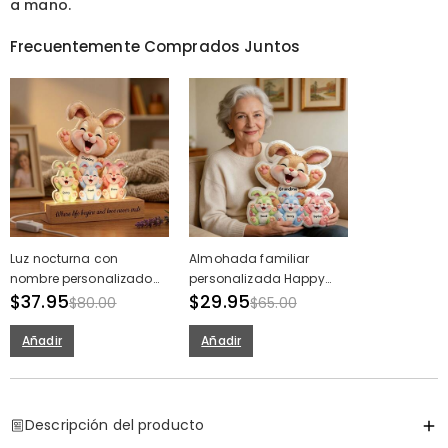
a mano.
Frecuentemente Comprados Juntos
Luz nocturna con
Almohada familiar
nombre personalizado
personalizada Happy
con diseño familiar de
$37.95
Bunny con nombres de
$29.95
$80.00
$65.00
conejo bonito regalo
niños Dulce regalo del
para madre
Día de la Madre para la
Añadir
Añadir
abuela
Descripción del producto