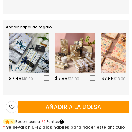
Añadir papel de regalo
$7.98
$7.98
$7.98
$18.00
$18.00
$18.00
AÑADIR A LA BOLSA
Recompensa
29
Puntos
1
×
*
Se llevarán
5-12 días hábiles para hacer este artículo