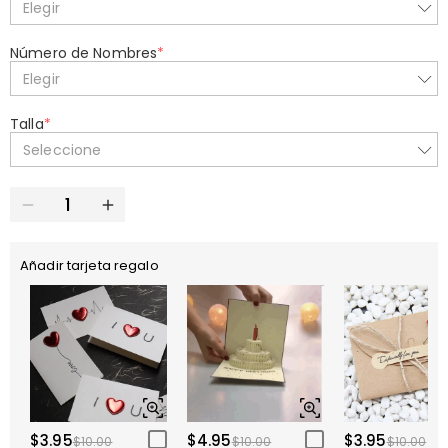
Elegir
Número de Nombres
*
Elegir
Talla
*
Seleccione
Añadir tarjeta regalo
$3.95
$4.95
$3.95
$10.00
$10.00
$10.00