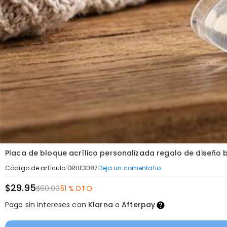
Placa de bloque acrílico personalizada regalo de diseño
Deja un comentatio
Código de artículo
:
DRHF3087
$29.95
$60.00
51 % DTO
Pago sin intereses con
Klarna
o
Afterpay