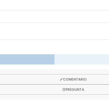
so ofrecemos una política de devolución de 60 días.
COMENTARIO
PREGUNTA
o estudio con sede en Hong Kong, cada hermosa pieza está he
les asociados con los escaparates físicos (alquiler, seguro, pe