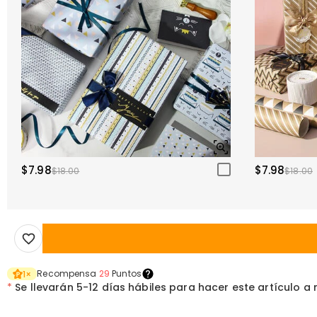
$7.98
$7.98
$18.00
$18.00
Recompensa
29
Puntos
1
×
*
Se llevarán
5-12 días hábiles para hacer este artículo a