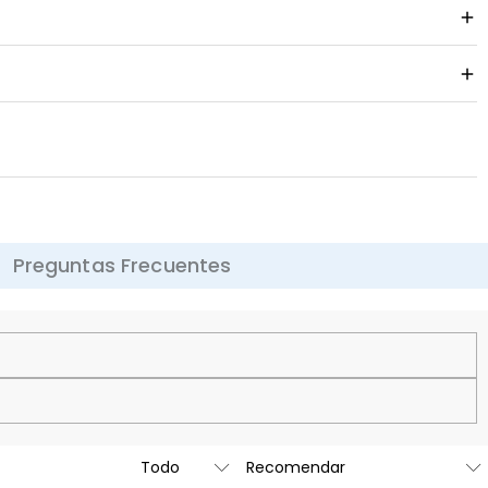
Preguntas Frecuentes
cha a medida para ser tan única y auténtica como tú.
rsonal), pero pronto vamos a lanzar nuestras joyerías en los