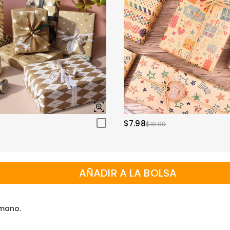
$7.98
$18.00
AÑADIR A LA BOLSA
 mano.