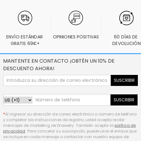
ENVÍO ESTÁNDAR 
OPINIONES POSITIVAS
60 DÍAS DE 
GRATIS 69€+
DEVOLUCIÓN
MANTENTE EN CONTACTO ¡OBTÉN UN 10% DE
DESCUENTO AHORA!
SUSCRIBIR
SUSCRIBIR
*
Al ingresar su dirección de correo electrónico o número de teléfono
y completar las instrucciones de registro, usted acepta recibir
mensajes de marketing de Drawelry. También acepta la
política de
privacidad
. Para cancelar su suscripción, puede usar el enlace que
se incluye en cada mensaje o contactar con nuestro equipo de