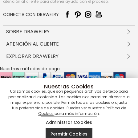
atención al cliente para obtener ayuda con el proceso.
CONECTA CON DRAWELRY
SOBRE DRAWELRY
Sobre nosotros
ATENCIÓN AL CLIENTE
Contacta con nosotros
Envío y entrega
EXPLORAR DRAWELRY
política de privacidad
Métodos de pago
Términos y condiciones
Drawelry Prime
Nuestros métodos de pago
Devolución en 60 días
Preguntas frecuentes
Programa de Recompensas
Cómo cuidar
Política de cookies
Nuestras Cookies
Utilizamos cookies, que son pequeños archivos de texto para
Nuestros socios de entrega
personalizar el contenido. Las cookies nos permiten ofrecerle la
mejor experiencia posible. Permite todas las cookies o ajusta
tus preferencias de cookies. Puedes ver nuestras
Política de
Cookies
para más información.
Nuestra garantía de servicio
Administrar Cookies
Permitir Cookies