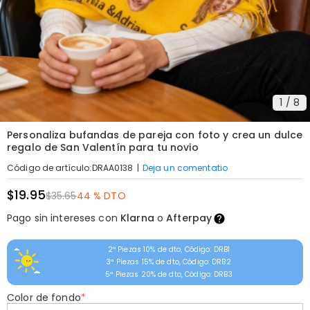
1
/
8
Personaliza bufandas de pareja con foto y crea un dulce
regalo de San Valentín para tu novio
|
Deja un comentatio
Código de artículo
:
DRAA0138
$19.95
$35.65
44 % DTO
Pago sin intereses con
Klarna
o
Afterpay
2ª Piezas 10% de dto, Código: DRB1
3ª Piezas 15% de dto, Código: DRB2
5ª Piezas 20% de dto, Código: DRB3
Color de fondo
*