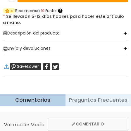
Recompensa
19
Puntos
1
×
*
Se llevarán
5-12 días hábiles para hacer este artículo
a mano.
Descripción del producto
Código de artículo
:
DRAA0138
Envío y devoluciones
·
Envío Gratis
SaveLower
Envío Estándar
:
9-18
Días Laborables
$13.99 (Pedidos < $69.00)
Gratis (Pedidos > $69.00)
Envío Express
:
5-8
Días Laborables
$25.99 (Pedidos < $169.00)
Gratis (Pedidos > $169.00)
Saber más
Comentarios
Preguntas Frecuentes
·
Devolución de 60 Días
Queremos que se sienta cómodo y confiado al comprar,
por eso ofrecemos una política de devolución de 60 días.
COMENTARIO
Valoración Media
Aprender Más