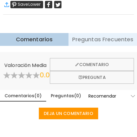
SaveLower
Envío Estándar
:
9-18
Días Laborables
$13.99 (Pedidos < $69.00)
Gratis (Pedidos > $69.00)
Envío Express
:
5-8
Días Laborables
$25.99 (Pedidos < $169.00)
Gratis (Pedidos > $169.00)
Saber más
Comentarios
Preguntas Frecuentes
·
Devolución de 60 Días
Queremos que se sienta cómodo y confiado al comprar,
por eso ofrecemos una política de devolución de 60 días.
COMENTARIO
Valoración Media
Aprender Más
0.0
PREGUNTA
Comentarios
(
0
)
Preguntas
(
0
)
DEJA UN COMENTARIO