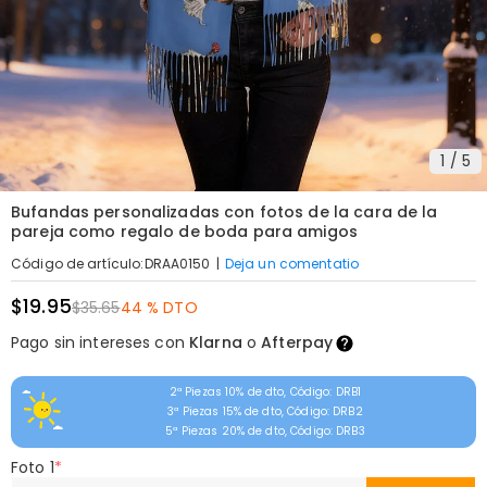
1
/
5
Bufandas personalizadas con fotos de la cara de la
pareja como regalo de boda para amigos
|
Deja un comentatio
Código de artículo
:
DRAA0150
$19.95
$35.65
44 % DTO
Pago sin intereses con
Klarna
o
Afterpay
2ª Piezas 10% de dto, Código: DRB1
3ª Piezas 15% de dto, Código: DRB2
5ª Piezas 20% de dto, Código: DRB3
Foto 1
*