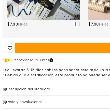
$7.98
$7.98
$18.00
$18.00
Recompensa
29
Puntos
1
×
*
Se llevarán 5-12 días hábiles para hacer este artículo a
*
Debido a la electrificación, este producto no puede ser en
Descripción del producto
Código de artículo
:
DRHL2149
Envío y devoluciones
Lámpara de Alfabeto de Resina con Flores Pre