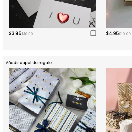
$3.95
$4.95
$10.00
$10.00
Añadir papel de regalo