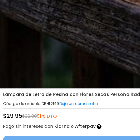
Lámpara de Letra de Resina con Flores Secas Personaliza
Deja un comentatio
Código de artículo
:
DRHL2149
$29.95
$60.00
51 % DTO
Pago sin intereses con
Klarna
o
Afterpay