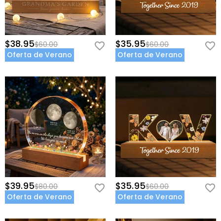
consulte nuestra
60 Días de Devolución
.
Fuente de Alimentación
:
Alimentado por USB
$38.95
$35.95
$60.00
$60.00
Oferta de Verano
Oferta de Verano
$39.95
$35.95
$80.00
$60.00
Oferta de Verano
Oferta de Verano