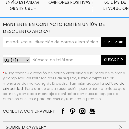
ENVÍO ESTÁNDAR 
OPINIONES POSITIVAS
60 DÍAS DE 
GRATIS 69€+
DEVOLUCIÓN
MANTENTE EN CONTACTO ¡OBTÉN UN 10% DE
DESCUENTO AHORA!
SUSCRIBIR
SUSCRIBIR
*
Al ingresar su dirección de correo electrónico o número de teléfono
y completar las instrucciones de registro, usted acepta recibir
mensajes de marketing de Drawelry. También acepta la
política de
privacidad
. Para cancelar su suscripción, puede usar el enlace que
se incluye en cada mensaje o contactar con nuestro equipo de
atención al cliente para obtener ayuda con el proceso.
CONECTA CON DRAWELRY
SOBRE DRAWELRY