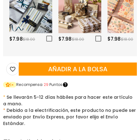
$7.98
$7.98
$7.98
$18.00
$18.00
$18.00
AÑADIR A LA BOLSA
Recompensa
29
Puntos
1
×
*
Se llevarán 5-12 días hábiles para hacer este artículo
a mano.
*
Debido a la electrificación, este producto no puede ser
enviado por Envío Express, por favor elija el Envío
Estándar.