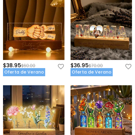
$38.95
$36.95
$60.00
$70.00
Oferta de Verano
Oferta de Verano