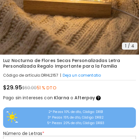
1
/
4
Luz Nocturna de Flores Secas Personalizadas Letra
Personalizada Regalo Importante para la Familia
|
Deja un comentatio
Código de artículo
:
DRHL2157
$29.95
$60.00
51 % DTO
Pago sin intereses con
Klarna
o
Afterpay
2ª Piezas 10% de dto, Código: DRB1
3ª Piezas 15% de dto, Código: DRB2
5ª Piezas 20% de dto, Código: DRB3
Número de Letras
*