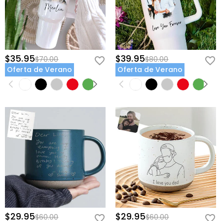
consulte nuestra
60 Días de Devolución
.
$35.95
$39.95
$70.00
$80.00
Oferta de Verano
Oferta de Verano
$29.95
$29.95
$60.00
$60.00