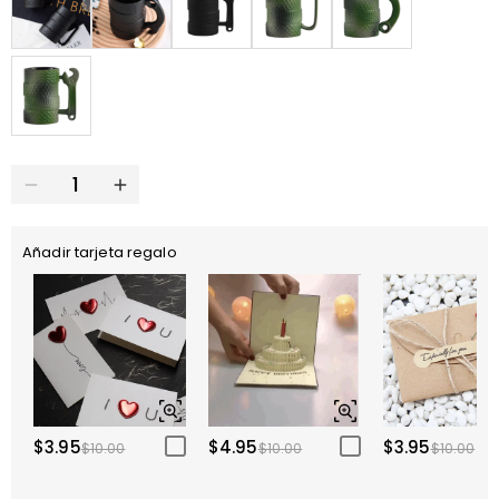
Añadir tarjeta regalo
$3.95
$4.95
$3.95
$10.00
$10.00
$10.00