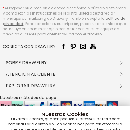
*
Al ingresar su dirección de correo electrónico o número de teléfono
y completar las instrucciones de registro, usted acepta recibir
mensajes de marketing de Drawelry. También acepta la
política de
privacidad
. Para cancelar su suscripción, puede usar el enlace que
se incluye en cada mensaje o contactar con nuestro equipo de
atención al cliente para obtener ayuda con el proceso.
CONECTA CON DRAWELRY
SOBRE DRAWELRY
Sobre nosotros
ATENCIÓN AL CLIENTE
Contacta con nosotros
Envío y entrega
EXPLORAR DRAWELRY
política de privacidad
Métodos de pago
Términos y condiciones
Drawelry Prime
Nuestros métodos de pago
Devolución en 60 días
Preguntas frecuentes
Programa de Recompensas
Cómo cuidar
Política de cookies
Nuestras Cookies
Utilizamos cookies, que son pequeños archivos de texto para
Nuestros socios de entrega
personalizar el contenido. Las cookies nos permiten ofrecerle la
mejor experiencia posible. Permite todas las cookies o ajusta