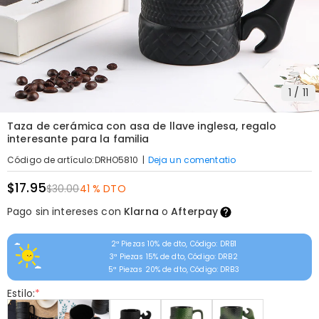
1
/
11
Taza de cerámica con asa de llave inglesa, regalo
interesante para la familia
|
Deja un comentatio
Código de artículo
:
DRHO5810
$17.95
$30.00
41 % DTO
Pago sin intereses con
Klarna
o
Afterpay
2ª Piezas 10% de dto, Código: DRB1
3ª Piezas 15% de dto, Código: DRB2
5ª Piezas 20% de dto, Código: DRB3
Estilo:
*