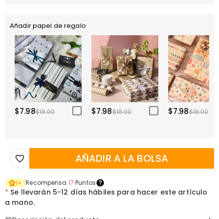
Añadir papel de regalo
$7.98
$7.98
$7.98
$18.00
$18.00
$18.00
AÑADIR A LA BOLSA
Recompensa
17
Puntos
1
×
*
Se llevarán
5-12 días hábiles para hacer este artículo
a mano.