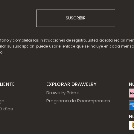
SUSCRIBIR
léfono y completar las instrucciones de registro, usted acepta recibir m
elar su suscripción, puede usar el enlace que se incluye en cada mensa
o.
LIENTE
EXPLORAR DRAWELRY
N
Drawelry Prime
go
Programa de Recompensas
0 días
N