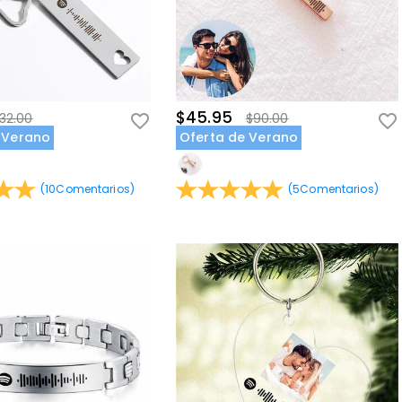
$45.95
32.00
$90.00
 Verano
Oferta de Verano
(
10
Comentarios
)
(
5
Comentarios
)