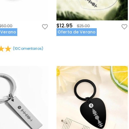
$12.95
$60.00
$25.00
 Verano
Oferta de Verano
(
10
Comentarios
)