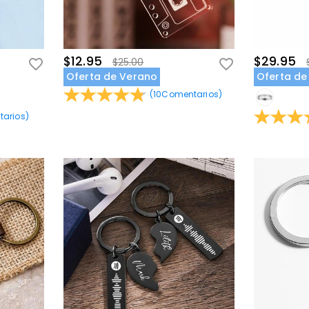
$12.95
$29.95
$25.00
Oferta de Verano
Oferta de
(
10
Comentarios
)
arios
)