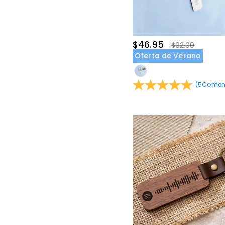
$30.00-$35.00(2)
$45.00-$50.00(2)
$46.95
$92.00
Oferta de Verano
(
5
Coment