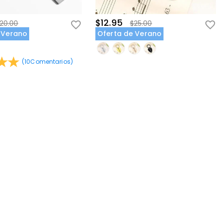
$12.95
20.00
$25.00
 Verano
Oferta de Verano
(
10
Comentarios
)