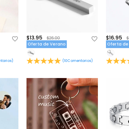
$13.95
$16.95
$26.00
$
Oferta de Verano
Oferta de
tarios
)
(
10
Comentarios
)