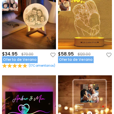
$34.95
$58.95
$70.00
$120.00
Oferta de Verano
Oferta de Verano
(
17
Comentarios
)