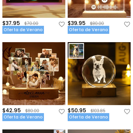
$37.95
$39.95
$70.00
$80.00
Oferta de Verano
Oferta de Verano
$42.95
$50.95
$80.00
$103.85
Oferta de Verano
Oferta de Verano