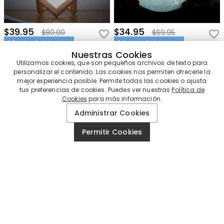
$39.95
$34.95
$80.00
$69.95
Oferta de Verano
Oferta de Verano
Nuestras Cookies
(
17
Comentarios
)
Utilizamos cookies, que son pequeños archivos de texto para
(
29
Comentarios
)
personalizar el contenido. Las cookies nos permiten ofrecerle la
mejor experiencia posible. Permite todas las cookies o ajusta
tus preferencias de cookies. Puedes ver nuestras
Política de
Cookies
para más información.
Administrar Cookies
Permitir Cookies
$34.95
$42.95
$70.00
$80.00
Oferta de Verano
Oferta de Verano
(
17
Comentarios
)