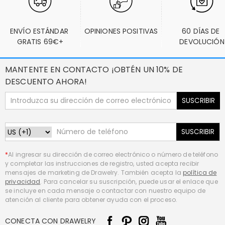
ENVÍO ESTÁNDAR 
OPINIONES POSITIVAS
60 DÍAS DE 
GRATIS 69€+
DEVOLUCIÓN
MANTENTE EN CONTACTO ¡OBTÉN UN 10% DE
DESCUENTO AHORA!
SUSCRIBIR
SUSCRIBIR
*
Al ingresar su dirección de correo electrónico o número de teléfono
y completar las instrucciones de registro, usted acepta recibir
mensajes de marketing de Drawelry. También acepta la
política de
privacidad
. Para cancelar su suscripción, puede usar el enlace que
se incluye en cada mensaje o contactar con nuestro equipo de
atención al cliente para obtener ayuda con el proceso.
CONECTA CON DRAWELRY