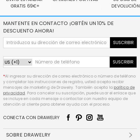
GRATIS 69€+
DEVOLUCIÓN
MANTENTE EN CONTACTO ¡OBTÉN UN 10% DE
DESCUENTO AHORA!
SUSCRIBIR
SUSCRIBIR
*
Al ingresar su dirección de correo electrónico o número de teléfono
y completar las instrucciones de registro, usted acepta recibir
mensajes de marketing de Drawelry. También acepta la
política de
privacidad
. Para cancelar su suscripción, puede usar el enlace que
se incluye en cada mensaje o contactar con nuestro equipo de
atención al cliente para obtener ayuda con el proceso.
CONECTA CON DRAWELRY
SOBRE DRAWELRY