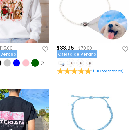
$33.95
$115.00
$70.00
 Verano
Oferta de Verano
(
18
Comentarios
)