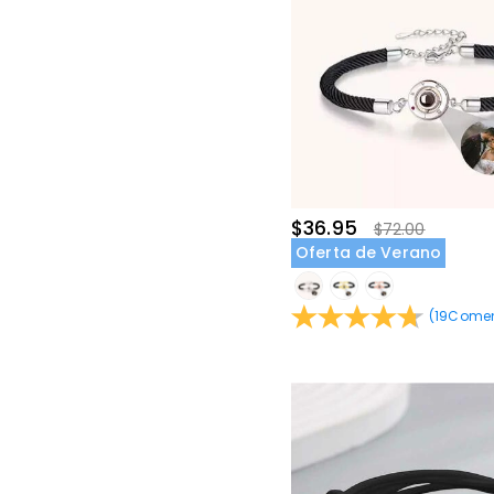
$36.95
$72.00
Oferta de Verano
(
19
Comen