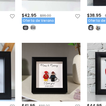
$42.95
$38.95
$86.00
Oferta de Verano
Oferta de
$41.95
$44.95