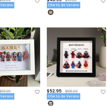
$92.00
$99.00
 Verano
Oferta de Verano
$52.95
$99.00
$106.00
 Verano
Oferta de Verano