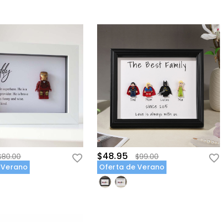
$48.95
$80.00
$99.00
 Verano
Oferta de Verano