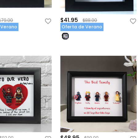
$41.95
$79.00
$88.00
 Verano
Oferta de Verano
$48.95