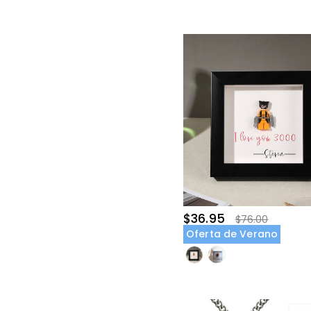
American Football(28)
Fishing Lure(20)
$36.95
$76.00
Oferta de Verano