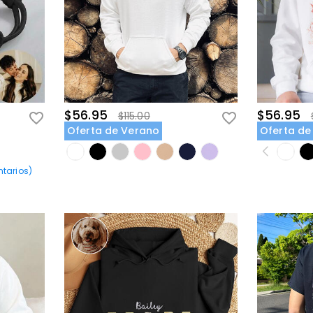
$56.95
$56.95
$115.00
Oferta de Verano
Oferta de
tarios
)