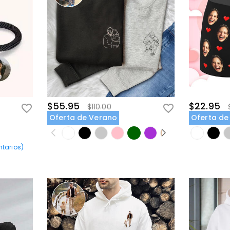
$55.95
$22.95
$110.00
Oferta de Verano
Oferta de
tarios
)