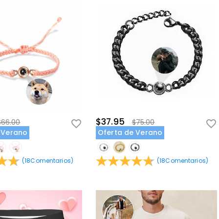
$37.95
$66.00
$75.00
 Verano
Oferta de Verano
(
18
Comentarios
)
(
18
Comentarios
)