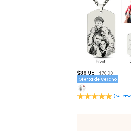
$39.95
$70.00
Oferta de Verano
(
74
Comen