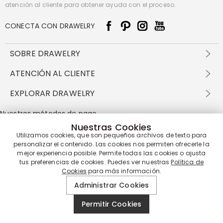
atención al cliente para obtener ayuda con el proceso.
CONECTA CON DRAWELRY
SOBRE DRAWELRY
Sobre nosotros
ATENCIÓN AL CLIENTE
Contacta con nosotros
Envío y entrega
EXPLORAR DRAWELRY
política de privacidad
Métodos de pago
Términos y condiciones
Drawelry Prime
Nuestros métodos de pago
Devolución en 60 días
Preguntas frecuentes
Programa de Recompensas
Nuestras Cookies
Cómo cuidar
Política de cookies
Utilizamos cookies, que son pequeños archivos de texto para
personalizar el contenido. Las cookies nos permiten ofrecerle la
mejor experiencia posible. Permite todas las cookies o ajusta
Nuestros socios de entrega
tus preferencias de cookies. Puedes ver nuestras
Política de
Cookies
para más información.
Administrar Cookies
Nuestra garantía de servicio
Permitir Cookies