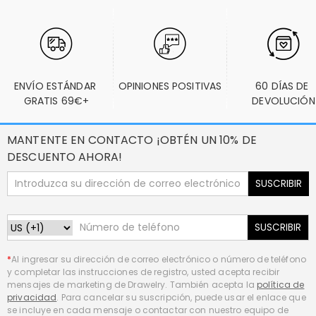
ENVÍO ESTÁNDAR 
OPINIONES POSITIVAS
60 DÍAS DE 
GRATIS 69€+
DEVOLUCIÓN
MANTENTE EN CONTACTO ¡OBTÉN UN 10% DE
DESCUENTO AHORA!
SUSCRIBIR
SUSCRIBIR
*
Al ingresar su dirección de correo electrónico o número de teléfono
y completar las instrucciones de registro, usted acepta recibir
mensajes de marketing de Drawelry. También acepta la
política de
privacidad
. Para cancelar su suscripción, puede usar el enlace que
se incluye en cada mensaje o contactar con nuestro equipo de