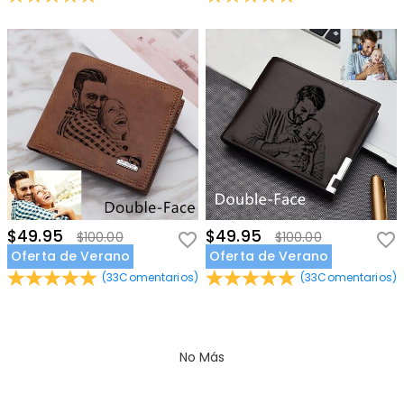
$49.95
$49.95
$100.00
$100.00
Oferta de Verano
Oferta de Verano
(
33
Comentarios
)
(
33
Comentarios
)
No Más