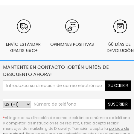
ENVÍO ESTÁNDAR 
OPINIONES POSITIVAS
60 DÍAS DE 
GRATIS 69€+
DEVOLUCIÓN
MANTENTE EN CONTACTO ¡OBTÉN UN 10% DE
DESCUENTO AHORA!
SUSCRIBIR
SUSCRIBIR
*
Al ingresar su dirección de correo electrónico o número de teléfono
y completar las instrucciones de registro, usted acepta recibir
mensajes de marketing de Drawelry. También acepta la
política de
privacidad
. Para cancelar su suscripción, puede usar el enlace que