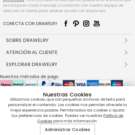
se incluye en cada mensaje o contactar con nuestro equipo de
atención al cliente para obtener ayuda con el proceso.
CONECTA CON DRAWELRY
SOBRE DRAWELRY
Sobre nosotros
ATENCIÓN AL CLIENTE
Contacta con nosotros
Envío y entrega
EXPLORAR DRAWELRY
política de privacidad
Métodos de pago
Términos y condiciones
Drawelry Prime
Nuestros métodos de pago
Devolución en 60 días
Preguntas frecuentes
Programa de Recompensas
Cómo cuidar
Política de cookies
Nuestras Cookies
Utilizamos cookies, que son pequeños archivos de texto para
Nuestros socios de entrega
personalizar el contenido. Las cookies nos permiten ofrecerle la
mejor experiencia posible. Permite todas las cookies o ajusta
tus preferencias de cookies. Puedes ver nuestras
Política de
Cookies
para más información.
Nuestra garantía de servicio
Administrar Cookies