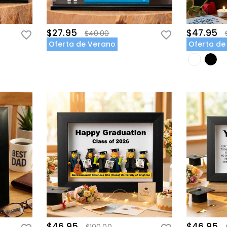
$27.95
$47.95
$40.00
Oferta de Verano
Oferta de
$46.95
$46.95