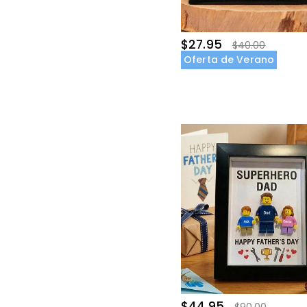
$95.00-$100.00(2)
$27.95
$40.00
Oferta de Verano
$44.95