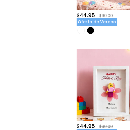
$44.95
$90.00
Oferta de Verano
$44.95
$90.00