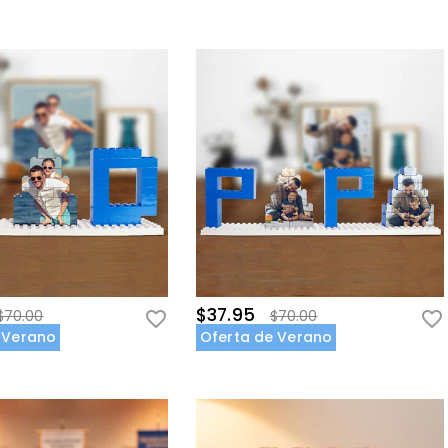
$37.95
$70.00
$70.00
 Verano
Oferta de Verano